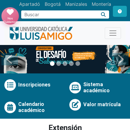
Apartadó
Bogotá
Manizales
Montería
Buscar
Nos
Cuidamos
Anterior
Pró
Sistema
Inscripciones
académico
Calendario
Valor matrícula
académico
Extensión