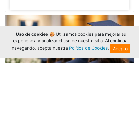
Uso de cookies
🍪 Utilizamos cookies para mejorar su
experiencia y analizar el uso de nuestro sitio. Al continuar
navegando, acepta nuestra
Política de Cookies
.
Acepto
Grados colectivos de pregrado:
consulte fechas y programación
Editor
,
6/8/2026
La Universidad Católica Luis Amigó publicó
las fechas de
grados colectivos
extemporaneos
de pregrado, con fechas de