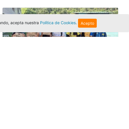
egando, acepta nuestra
Política de Cookies
.
Acepto
Amigonianos inician intercambios
académicos en 2026-2
Editor
,
4/8/2026
Estudiantes de la Universidad Católica Luis
Amigó realizarán
intercambios
nacionales
e internacionales durante el segundo
semestre de 2026, fortaleciendo su