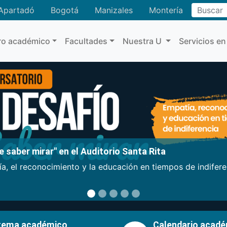
Buscar
Apartadó
Bogotá
Manizales
Montería
ro académico
Facultades
Nuestra U
Servicios en
 saber mirar" en el Auditorio Santa Rita
a, el reconocimiento y la educación en tiempos de indifer
tema académico
Calendario acad