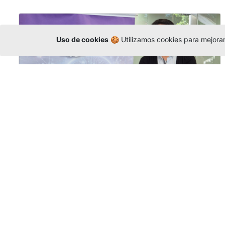
Uso de cookies
🍪 Utilizamos cookies para mejorar 
La Universidad participó en la
Asamblea de la COCTI-CICT
Editor
,
6/8/2026
Manuel David Gómez
representó a la
Universidad en la Asamblea General de la
Conferencia de Instituciones Católicas de
Teología
y participó en el X Simposio