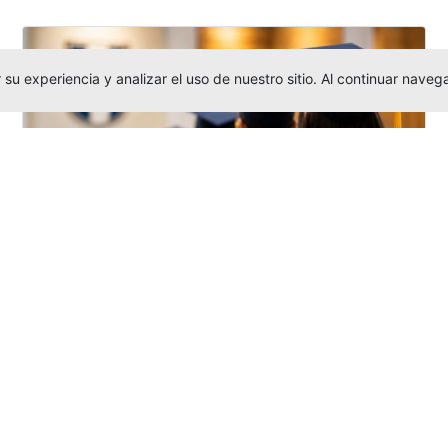
su experiencia y analizar el uso de nuestro sitio. Al continuar nav
Grados colectivos de pregrado:
consulte fechas y programación
Editor
,
6/8/2026
La Universidad Católica Luis Amigó publicó
las fechas de
grados colectivos
extemporaneos
de pregrado, con fechas
de firma de actas, entrega de invitaciones,