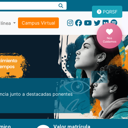
PQRSF
Campus Virtual
 línea
Nos
Cuidamos
Próxima
encia junto a destacadas ponentes
émico
Valor matrícula