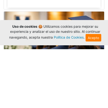
Uso de cookies
🍪 Utilizamos cookies para mejorar su
experiencia y analizar el uso de nuestro sitio. Al continuar
navegando, acepta nuestra
Política de Cookies
.
Acepto
Grados colectivos de pregrado:
consulte fechas y programación
Editor
,
6/8/2026
La Universidad Católica Luis Amigó publicó
las fechas de
grados colectivos
extemporaneos
de pregrado, con fechas de