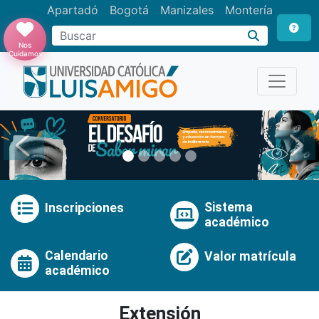
Apartadó
Bogotá
Manizales
Montería
Buscar
Nos
Cuidamos
Anterior
Pró
Sistema
Inscripciones
académico
Calendario
Valor matrícula
académico
Extensión