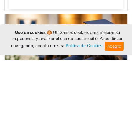
Uso de cookies
🍪 Utilizamos cookies para mejorar su
experiencia y analizar el uso de nuestro sitio. Al continuar
navegando, acepta nuestra
Política de Cookies
.
Acepto
Grados colectivos de pregrado:
consulte fechas y programación
Editor
,
6/8/2026
La Universidad Católica Luis Amigó publicó
las fechas de
grados colectivos
extemporaneos
de pregrado, con fechas de