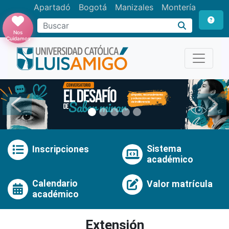
Apartadó
Bogotá
Manizales
Montería
Buscar
Nos
Cuidamos
Anterior
Pró
Sistema
Inscripciones
académico
Calendario
Valor matrícula
académico
Extensión