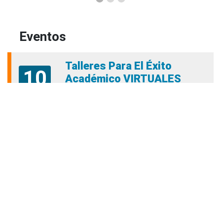
Eventos
Talleres Para El Éxito
10
Académico VIRTUALES
lunes
06:00 PM - 06:00 PM
Aug
permanencia.academica@amigo.edu.co
Talleres de Permanencia
11
académica Presencial
martes
10:00 AM - 10:00 AM
Aug
permanencia.academica@amigo.edu.co