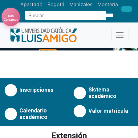
Apartadó
Bogotá
Manizales
Montería
Nos
Buscar
Cuidamos
Anterior
Pró
Sistema
Inscripciones
académico
Calendario
Valor matrícula
académico
Extensión