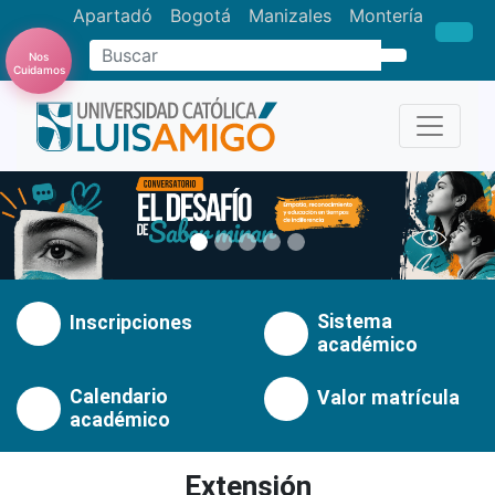
Apartadó
Bogotá
Manizales
Montería
Buscar
Nos
Cuidamos
Anterior
Pró
Sistema
Inscripciones
académico
Calendario
Valor matrícula
académico
Extensión