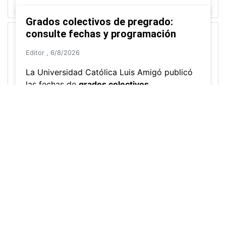
Uso de cookies
🍪 Utilizamos cookies para mejorar su
experiencia y analizar el uso de nuestro sitio. Al continuar
navegando, acepta nuestra
Política de Cookies
.
Acepto
Grados colectivos de pregrado:
consulte fechas y programación
Editor
,
6/8/2026
La Universidad Católica Luis Amigó publicó
las fechas de
grados colectivos
extemporaneos
de pregrado, con fechas de