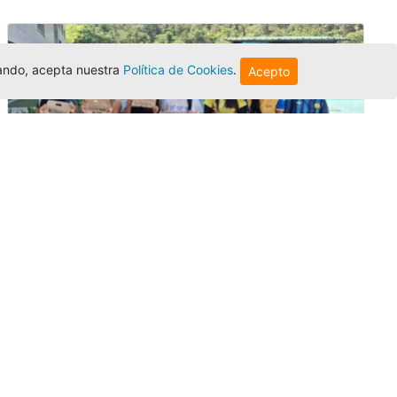
egando, acepta nuestra
Política de Cookies
.
Acepto
Amigonianos inician intercambios
académicos en 2026-2
Editor
,
4/8/2026
Estudiantes de la Universidad Católica Luis
Amigó realizarán
intercambios
nacionales
e internacionales durante el segundo
semestre de 2026, fortaleciendo su