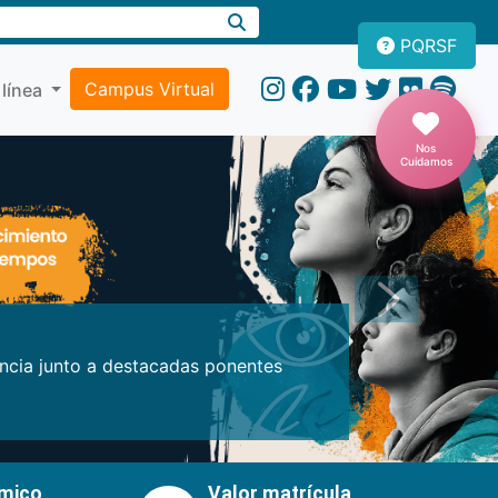
PQRSF
Campus Virtual
 línea
Nos
Cuidamos
Próxima
encia junto a destacadas ponentes
émico
Valor matrícula