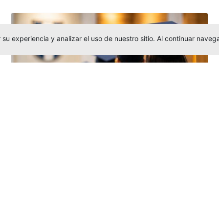
su experiencia y analizar el uso de nuestro sitio. Al continuar nav
Grados colectivos de pregrado:
consulte fechas y programación
Editor
,
6/8/2026
La Universidad Católica Luis Amigó publicó
las fechas de
grados colectivos
extemporaneos
de pregrado, con fechas
de firma de actas, entrega de invitaciones,