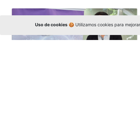
Uso de cookies
🍪 Utilizamos cookies para mejorar 
La Universidad participó en la
Asamblea de la COCTI-CICT
Editor
,
6/8/2026
Manuel David Gómez
representó a la
Universidad en la Asamblea General de la
Conferencia de Instituciones Católicas de
Teología
y participó en el X Simposio