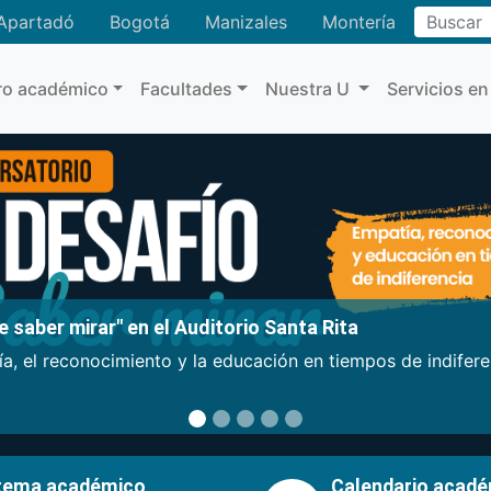
Buscar
Apartadó
Bogotá
Manizales
Montería
ro académico
Facultades
Nuestra U
Servicios en
 saber mirar" en el Auditorio Santa Rita
a, el reconocimiento y la educación en tiempos de indifer
tema académico
Calendario acad