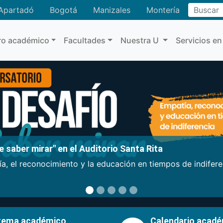
Buscar
Apartadó
Bogotá
Manizales
Montería
ro académico
Facultades
Nuestra U
Servicios en
 saber mirar" en el Auditorio Santa Rita
a, el reconocimiento y la educación en tiempos de indifer
tema académico
Calendario acad