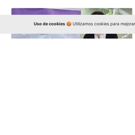
Uso de cookies
🍪 Utilizamos cookies para mejorar 
La Universidad participó en la
Asamblea de la COCTI-CICT
Editor
,
6/8/2026
Manuel David Gómez
representó a la
Universidad en la Asamblea General de la
Conferencia de Instituciones Católicas de
Teología
y participó en el X Simposio