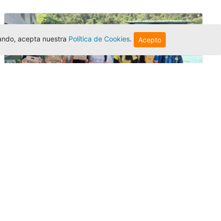
egando, acepta nuestra
Política de Cookies
.
Acepto
Amigonianos inician intercambios
académicos en 2026-2
Editor
,
4/8/2026
Estudiantes de la Universidad Católica Luis
Amigó realizarán
intercambios
nacionales
e internacionales durante el segundo
semestre de 2026, fortaleciendo su