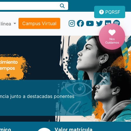
PQRSF
Campus Virtual
 línea
Nos
Cuidamos
Próxima
encia junto a destacadas ponentes
émico
Valor matrícula