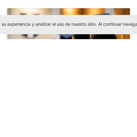
su experiencia y analizar el uso de nuestro sitio. Al continuar nav
Grados colectivos de pregrado:
consulte fechas y programación
Editor
,
6/8/2026
La Universidad Católica Luis Amigó publicó
las fechas de
grados colectivos
extemporaneos
de pregrado, con fechas
de firma de actas, entrega de invitaciones,