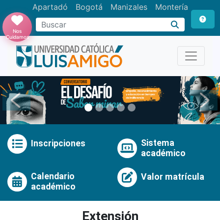
Apartadó
Bogotá
Manizales
Montería
Buscar
Nos
Cuidamos
Anterior
Pró
Sistema
Inscripciones
académico
Calendario
Valor matrícula
académico
Extensión