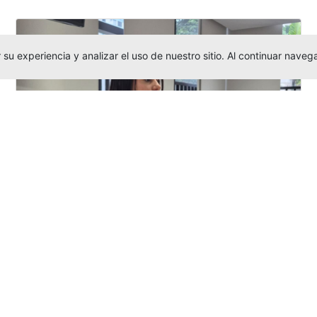
su experiencia y analizar el uso de nuestro sitio. Al continuar nav
Investigadora amigoniana participa
en uno de los principales congresos
mundial...
Editor
,
3/8/2026
La docente
Candy Lorena Chamorro
González
presentó su investigación y
actuó como evaluadora científica en la