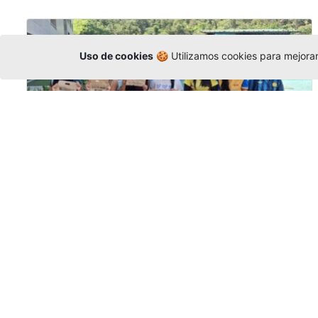
Uso de cookies
🍪 Utilizamos cookies para mejorar 
Amigonianos inician intercambios
académicos en 2026-2
Editor
,
4/8/2026
Estudiantes de la Universidad Católica Luis
Amigó realizarán
intercambios
nacionales
e internacionales durante el segundo
semestre de 2026, fortaleciendo su