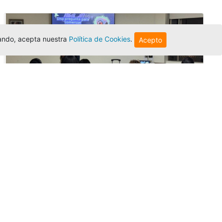
egando, acepta nuestra
Política de Cookies
.
Acepto
Innovación y liderazgo: así se vivió
el encuentro de graduados de la
Univer...
Editor
,
3/8/2026
El Centro Regional Bogotá reunió a sus
graduados en un encuentro sobre
inteligencia artificial, liderazgo y