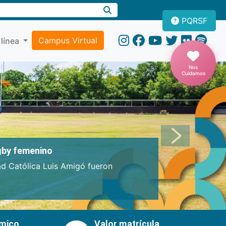
PQRSF
Campus Virtual
 línea
Nos
Cuidamos
Próxima
ugby femenino
ad Católica Luis Amigó fueron
émico
Valor matrícula