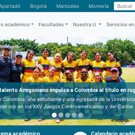
Buscar
Apartadó
Bogotá
Manizales
Montería
ro académico
Facultades
Nuestra U
Servicios en
: talento Amigoniano impulsa a Colombia al título en r
n Colombia, una estudiante y una egresada de la Universid
 del oro en los XXV Juegos Centroamericanos y del Caribe
tema académico
Calendario acad