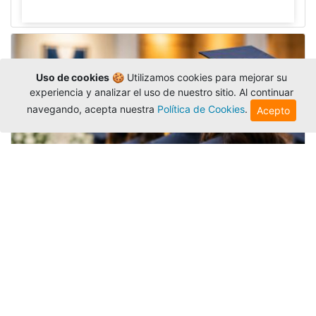
Uso de cookies
🍪 Utilizamos cookies para mejorar su
experiencia y analizar el uso de nuestro sitio. Al continuar
navegando, acepta nuestra
Política de Cookies
.
Acepto
Grados colectivos de pregrado:
consulte fechas y programación
Editor
,
6/8/2026
La Universidad Católica Luis Amigó publicó
las fechas de
grados colectivos
extemporaneos
de pregrado, con fechas de