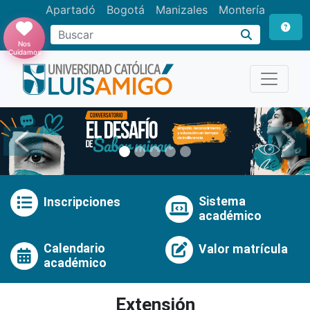
Apartadó
Bogotá
Manizales
Montería
Buscar
Nos
Cuidamos
Anterior
Pró
Sistema
Inscripciones
académico
Calendario
Valor matrícula
académico
Extensión