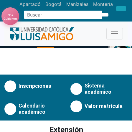
Apartadó
Bogotá
Manizales
Montería
Nos
Buscar
Cuidamos
Anterior
Pró
Sistema
Inscripciones
académico
Calendario
Valor matrícula
académico
Extensión