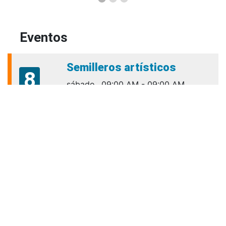
Eventos
Semilleros artísticos
8
sábado
09:00 AM - 09:00 AM
cultura.bienestar@amigo.edu.co
Aug
Talleres Para El Éxito
10
Académico VIRTUALES
lunes
06:00 PM - 06:00 PM
Aug
permanencia.academica@amigo.edu.co