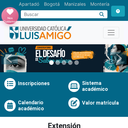
Apartadó
Bogotá
Manizales
Montería
Buscar
Nos
Cuidamos
Anterior
Pró
Sistema
Inscripciones
académico
Calendario
Valor matrícula
académico
Extensión