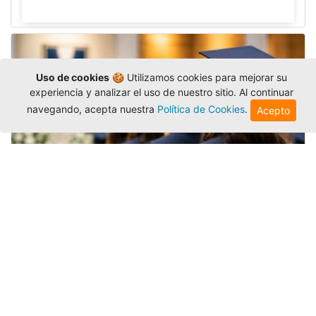
Uso de cookies
🍪 Utilizamos cookies para mejorar su
experiencia y analizar el uso de nuestro sitio. Al continuar
navegando, acepta nuestra
Política de Cookies
.
Acepto
Grados colectivos de pregrado:
consulte fechas y programación
Editor
,
6/8/2026
La Universidad Católica Luis Amigó publicó
las fechas de
grados colectivos
extemporaneos
de pregrado, con fechas de