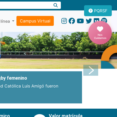
PQRSF
Campus Virtual
 línea
Nos
Cuidamos
Próxima
ugby femenino
ad Católica Luis Amigó fueron
émico
Valor matrícula