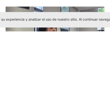
su experiencia y analizar el uso de nuestro sitio. Al continuar nav
Investigadora amigoniana participa
en uno de los principales congresos
mundial...
Editor
,
3/8/2026
La docente
Candy Lorena Chamorro
González
presentó su investigación y
actuó como evaluadora científica en la