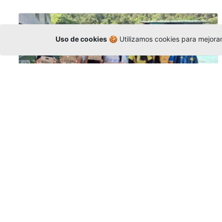
Uso de cookies
🍪 Utilizamos cookies para mejorar 
Amigonianos inician intercambios
académicos en 2026-2
Editor
,
4/8/2026
Estudiantes de la Universidad Católica Luis
Amigó realizarán
intercambios
nacionales
e internacionales durante el segundo
semestre de 2026, fortaleciendo su