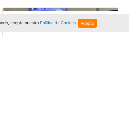
egando, acepta nuestra
Política de Cookies
.
Acepto
Innovación y liderazgo: así se vivió
el encuentro de graduados de la
Univer...
Editor
,
3/8/2026
El Centro Regional Bogotá reunió a sus
graduados en un encuentro sobre
inteligencia artificial, liderazgo y