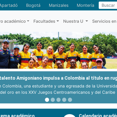
Buscar
Apartadó
Bogotá
Manizales
Montería
ro académico
Facultades
Nuestra U
Servicios en
: talento Amigoniano impulsa a Colombia al título en r
n Colombia, una estudiante y una egresada de la Universid
 del oro en los XXV Juegos Centroamericanos y del Caribe
tema académico
Calendario acad