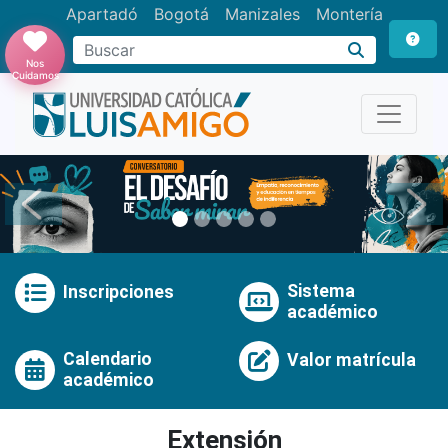
Apartadó
Bogotá
Manizales
Montería
Buscar
Nos
Cuidamos
Anterior
Pró
Sistema
Inscripciones
académico
Calendario
Valor matrícula
académico
Extensión