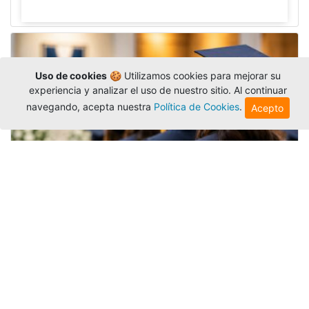
Uso de cookies
🍪 Utilizamos cookies para mejorar su
experiencia y analizar el uso de nuestro sitio. Al continuar
navegando, acepta nuestra
Política de Cookies
.
Acepto
Grados colectivos de pregrado:
consulte fechas y programación
Editor
,
6/8/2026
La Universidad Católica Luis Amigó publicó
las fechas de
grados colectivos
extemporaneos
de pregrado, con fechas de