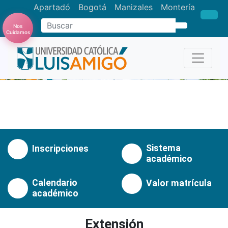
Apartadó
Bogotá
Manizales
Montería
Nos
Buscar
Cuidamos
Anterior
Pró
Sistema
Inscripciones
académico
Calendario
Valor matrícula
académico
Extensión