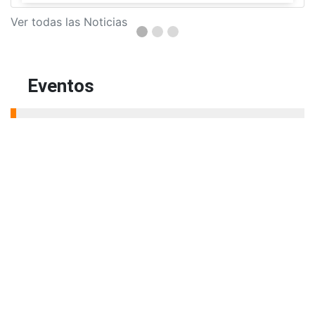
Editor
,
3/8/2026
El Centro Regional Bogotá reunió a sus
graduados en un encuentro sobre
inteligencia artificial, liderazgo y
transformación digital para fortalecer su
actualización profesional.
Ver más...
Ver todas las Noticias
Eventos
Actívate