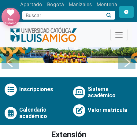
Apartadó
Bogotá
Manizales
Montería
Buscar
Nos
Cuidamos
Anterior
Pró
Sistema
Inscripciones
académico
Calendario
Valor matrícula
académico
Extensión