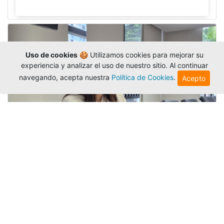
Uso de cookies
🍪 Utilizamos cookies para mejorar su
experiencia y analizar el uso de nuestro sitio. Al continuar
navegando, acepta nuestra
Política de Cookies
.
Acepto
Investigadora amigoniana participa
en uno de los principales congresos
mundial...
Editor
,
3/8/2026
La docente
Candy Lorena Chamorro
González
presentó su investigación y actuó