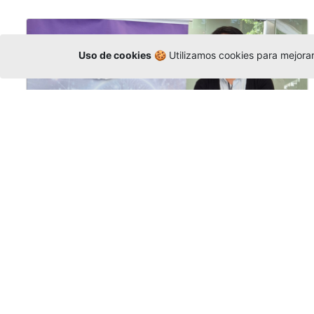
Uso de cookies
🍪 Utilizamos cookies para mejorar 
La Universidad participó en la
Asamblea de la COCTI-CICT
Editor
,
6/8/2026
Manuel David Gómez
representó a la
Universidad en la Asamblea General de la
Conferencia de Instituciones Católicas de
Teología
y participó en el X Simposio