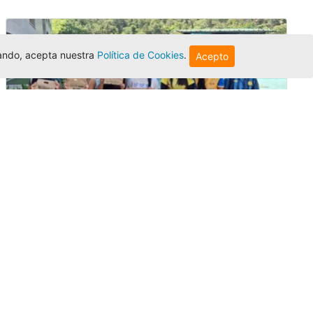
egando, acepta nuestra
Política de Cookies
.
Acepto
Amigonianos inician intercambios
académicos en 2026-2
Editor
,
4/8/2026
Estudiantes de la Universidad Católica Luis
Amigó realizarán
intercambios
nacionales
e internacionales durante el segundo
semestre de 2026, fortaleciendo su