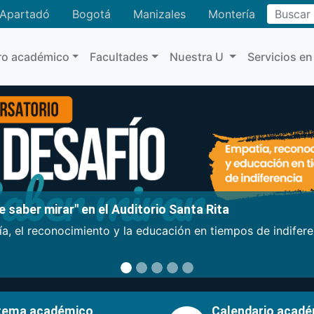
Buscar
Apartadó
Bogotá
Manizales
Montería
ro académico
Facultades
Nuestra U
Servicios en
 saber mirar" en el Auditorio Santa Rita
a, el reconocimiento y la educación en tiempos de indifer
tema académico
Calendario acad