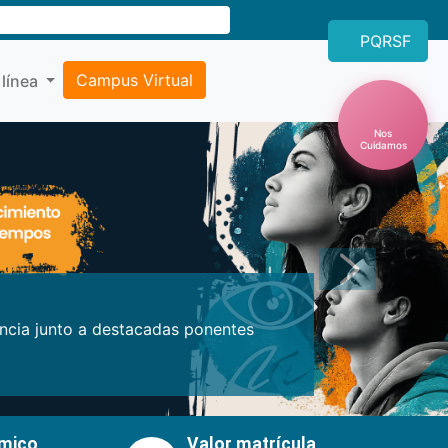
PQRSF
Campus Virtual
 línea
Nos
Cuidamos
Próxima
encia junto a destacadas ponentes
émico
Valor matrícula