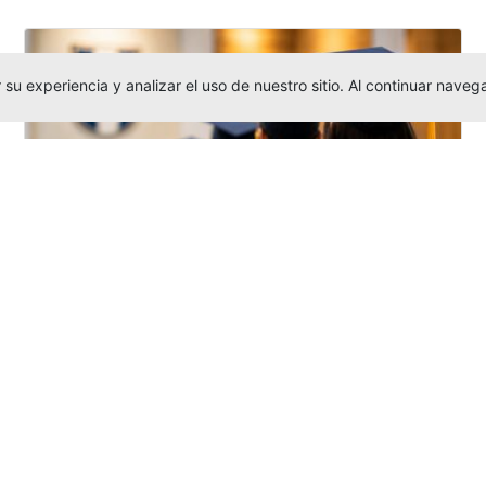
su experiencia y analizar el uso de nuestro sitio. Al continuar nav
Grados colectivos de pregrado:
consulte fechas y programación
Editor
,
6/8/2026
La Universidad Católica Luis Amigó publicó
las fechas de
grados colectivos
extemporaneos
de pregrado, con fechas
de firma de actas, entrega de invitaciones,