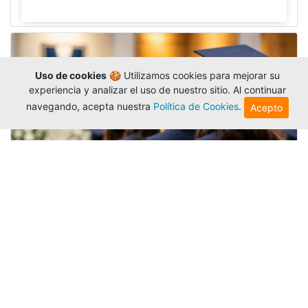
Uso de cookies
🍪 Utilizamos cookies para mejorar su
experiencia y analizar el uso de nuestro sitio. Al continuar
navegando, acepta nuestra
Política de Cookies
.
Acepto
Grados colectivos de pregrado:
consulte fechas y programación
Editor
,
6/8/2026
La Universidad Católica Luis Amigó publicó
las fechas de
grados colectivos
extemporaneos
de pregrado, con fechas de