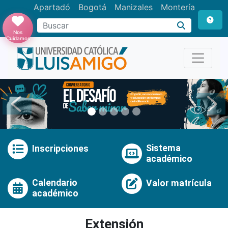
Apartadó
Bogotá
Manizales
Montería
Buscar
Nos
Cuidamos
Anterior
Pró
Sistema
Inscripciones
académico
Calendario
Valor matrícula
académico
Extensión