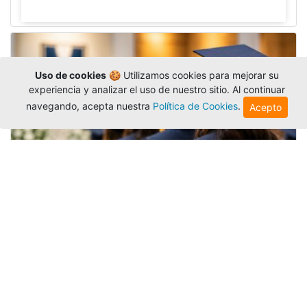
Uso de cookies
🍪 Utilizamos cookies para mejorar su
experiencia y analizar el uso de nuestro sitio. Al continuar
navegando, acepta nuestra
Política de Cookies
.
Acepto
Grados colectivos de pregrado:
consulte fechas y programación
Editor
,
6/8/2026
La Universidad Católica Luis Amigó publicó
las fechas de
grados colectivos
extemporaneos
de pregrado, con fechas de