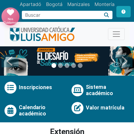
Apartadó
Bogotá
Manizales
Montería
Buscar
Nos
Cuidamos
Anterior
Pró
Sistema
Inscripciones
académico
Calendario
Valor matrícula
académico
Extensión