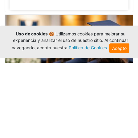
Uso de cookies
🍪 Utilizamos cookies para mejorar su
experiencia y analizar el uso de nuestro sitio. Al continuar
navegando, acepta nuestra
Política de Cookies
.
Acepto
Grados colectivos de pregrado:
consulte fechas y programación
Editor
,
6/8/2026
La Universidad Católica Luis Amigó publicó
las fechas de
grados colectivos
extemporaneos
de pregrado, con fechas de