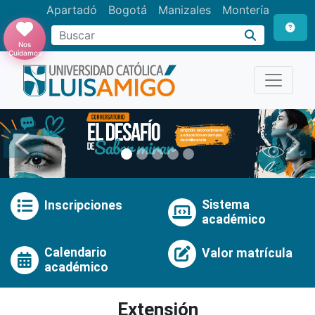
Apartadó
Bogotá
Manizales
Montería
Buscar
Nos
Cuidamos
Anterior
Pró
Sistema
Inscripciones
académico
Calendario
Valor matrícula
académico
Extensión