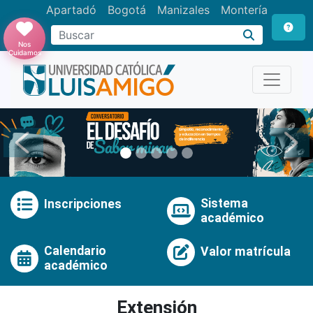
Apartadó
Bogotá
Manizales
Montería
Buscar
Nos
Cuidamos
Anterior
Pró
Sistema
Inscripciones
académico
Calendario
Valor matrícula
académico
Extensión