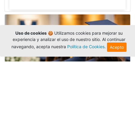
Uso de cookies
🍪 Utilizamos cookies para mejorar su
experiencia y analizar el uso de nuestro sitio. Al continuar
navegando, acepta nuestra
Política de Cookies
.
Acepto
Grados colectivos de pregrado:
consulte fechas y programación
Editor
,
6/8/2026
La Universidad Católica Luis Amigó publicó
las fechas de
grados colectivos
extemporaneos
de pregrado, con fechas de