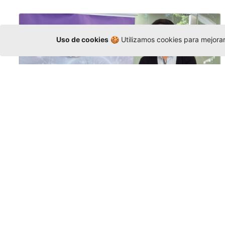
Uso de cookies
🍪 Utilizamos cookies para mejorar 
La Universidad participó en la
Asamblea de la COCTI-CICT
Editor
,
6/8/2026
Manuel David Gómez
representó a la
Universidad en la Asamblea General de la
Conferencia de Instituciones Católicas de
Teología
y participó en el X Simposio