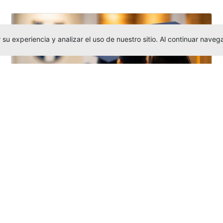
su experiencia y analizar el uso de nuestro sitio. Al continuar nav
Grados colectivos de pregrado:
consulte fechas y programación
Editor
,
6/8/2026
La Universidad Católica Luis Amigó publicó
las fechas de
grados colectivos
extemporaneos
de pregrado, con fechas
de firma de actas, entrega de invitaciones,