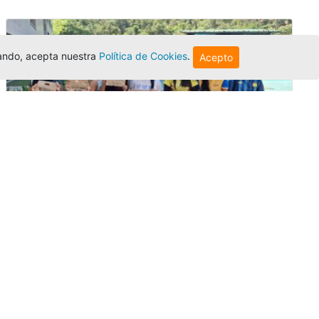
egando, acepta nuestra
Política de Cookies
.
Acepto
Amigonianos inician intercambios
académicos en 2026-2
Editor
,
4/8/2026
Estudiantes de la Universidad Católica Luis
Amigó realizarán
intercambios
nacionales
e internacionales durante el segundo
semestre de 2026, fortaleciendo su