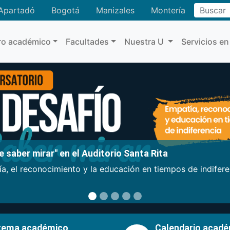
Buscar
Apartadó
Bogotá
Manizales
Montería
ro académico
Facultades
Nuestra U
Servicios en
 saber mirar" en el Auditorio Santa Rita
a, el reconocimiento y la educación en tiempos de indifer
tema académico
Calendario acad