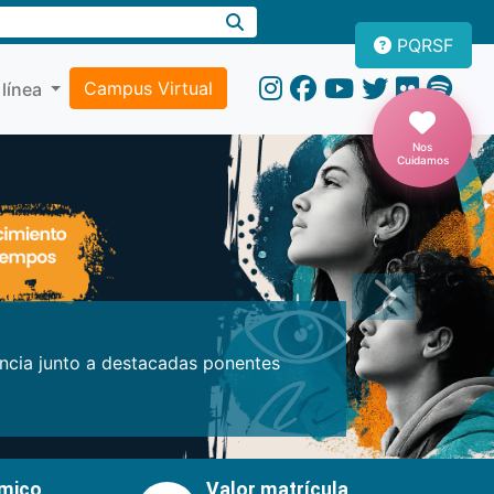
PQRSF
Campus Virtual
 línea
Nos
Cuidamos
Próxima
encia junto a destacadas ponentes
émico
Valor matrícula