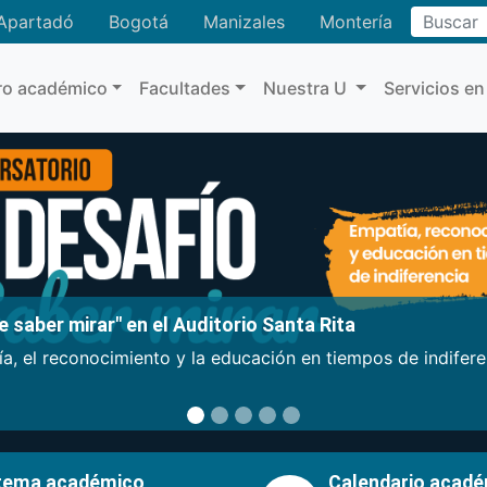
Buscar
Apartadó
Bogotá
Manizales
Montería
ro académico
Facultades
Nuestra U
Servicios en
 saber mirar" en el Auditorio Santa Rita
a, el reconocimiento y la educación en tiempos de indifer
tema académico
Calendario acad