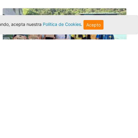
egando, acepta nuestra
Política de Cookies
.
Acepto
Amigonianos inician intercambios
académicos en 2026-2
Editor
,
4/8/2026
Estudiantes de la Universidad Católica Luis
Amigó realizarán
intercambios
nacionales
e internacionales durante el segundo
semestre de 2026, fortaleciendo su