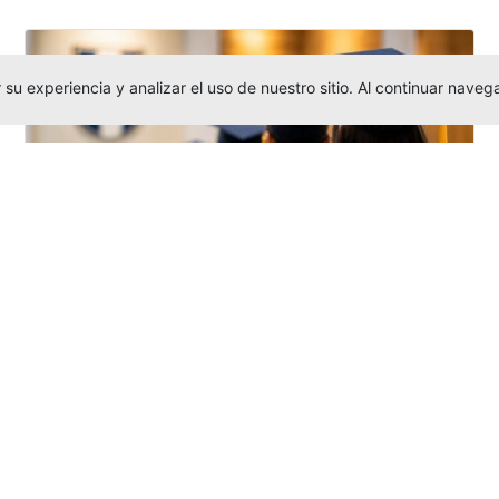
su experiencia y analizar el uso de nuestro sitio. Al continuar nav
Grados colectivos de pregrado:
consulte fechas y programación
Editor
,
6/8/2026
La Universidad Católica Luis Amigó publicó
las fechas de
grados colectivos
extemporaneos
de pregrado, con fechas
de firma de actas, entrega de invitaciones,