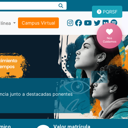
PQRSF
Campus Virtual
 línea
Nos
Cuidamos
Próxima
encia junto a destacadas ponentes
émico
Valor matrícula