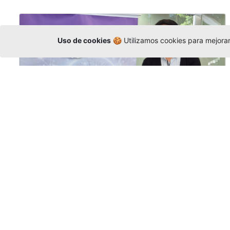
Uso de cookies
🍪 Utilizamos cookies para mejorar 
La Universidad participó en la
Asamblea de la COCTI-CICT
Editor
,
6/8/2026
Manuel David Gómez
representó a la
Universidad en la Asamblea General de la
Conferencia de Instituciones Católicas de
Teología
y participó en el X Simposio