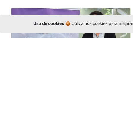
Uso de cookies
🍪 Utilizamos cookies para mejorar 
La Universidad participó en la
Asamblea de la COCTI-CICT
Editor
,
6/8/2026
Manuel David Gómez
representó a la
Universidad en la Asamblea General de la
Conferencia de Instituciones Católicas de
Teología
y participó en el X Simposio