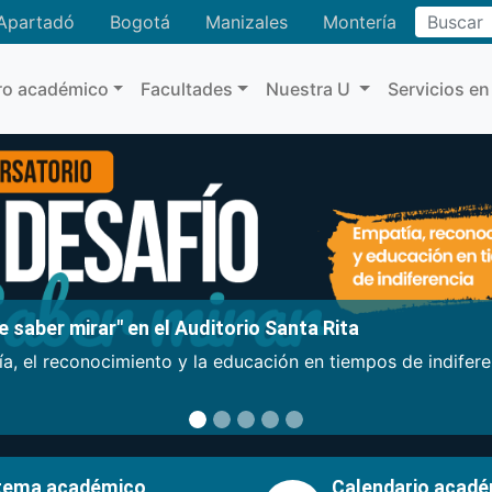
Buscar
Apartadó
Bogotá
Manizales
Montería
ro académico
Facultades
Nuestra U
Servicios en
 saber mirar" en el Auditorio Santa Rita
a, el reconocimiento y la educación en tiempos de indifer
tema académico
Calendario acad