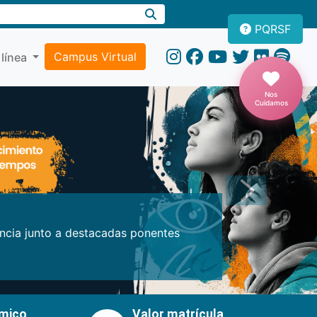
PQRSF
Campus Virtual
 línea
Nos
Cuidamos
Próxima
encia junto a destacadas ponentes
émico
Valor matrícula