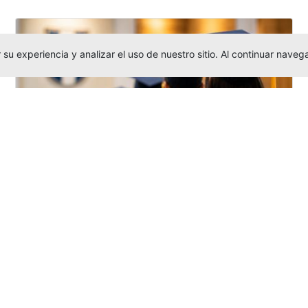
su experiencia y analizar el uso de nuestro sitio. Al continuar nav
Grados colectivos de pregrado:
consulte fechas y programación
Editor
,
6/8/2026
La Universidad Católica Luis Amigó publicó
las fechas de
grados colectivos
extemporaneos
de pregrado, con fechas
de firma de actas, entrega de invitaciones,