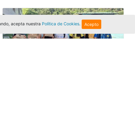
egando, acepta nuestra
Política de Cookies
.
Acepto
Amigonianos inician intercambios
académicos en 2026-2
Editor
,
4/8/2026
Estudiantes de la Universidad Católica Luis
Amigó realizarán
intercambios
nacionales
e internacionales durante el segundo
semestre de 2026, fortaleciendo su