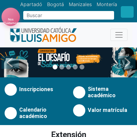
Apartadó
Bogotá
Manizales
Montería
Buscar
Nos
Cuidamos
Anterior
Pró
Sistema
Inscripciones
académico
Calendario
Valor matrícula
académico
Extensión