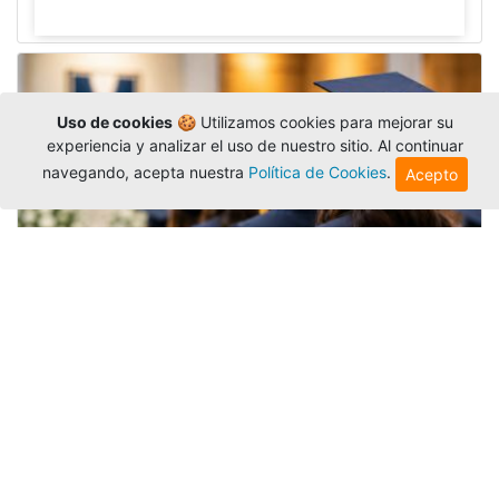
Uso de cookies
🍪 Utilizamos cookies para mejorar su
experiencia y analizar el uso de nuestro sitio. Al continuar
navegando, acepta nuestra
Política de Cookies
.
Acepto
Grados colectivos de pregrado:
consulte fechas y programación
Editor
,
6/8/2026
La Universidad Católica Luis Amigó publicó
las fechas de
grados colectivos
extemporaneos
de pregrado, con fechas de