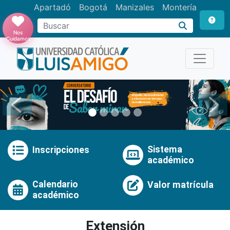
Apartadó
Bogotá
Manizales
Montería
Buscar
Nos
Cuidamos
Anterior
Pró
Sistema
Inscripciones
académico
Calendario
Valor matrícula
académico
Extensión