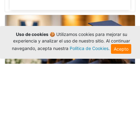
Uso de cookies
🍪 Utilizamos cookies para mejorar su
experiencia y analizar el uso de nuestro sitio. Al continuar
navegando, acepta nuestra
Política de Cookies
.
Acepto
Grados colectivos de pregrado:
consulte fechas y programación
Editor
,
6/8/2026
La Universidad Católica Luis Amigó publicó
las fechas de
grados colectivos
extemporaneos
de pregrado, con fechas de