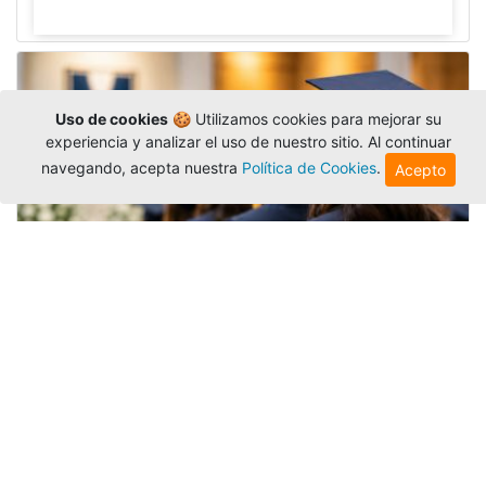
Uso de cookies
🍪 Utilizamos cookies para mejorar su
experiencia y analizar el uso de nuestro sitio. Al continuar
navegando, acepta nuestra
Política de Cookies
.
Acepto
Grados colectivos de pregrado:
consulte fechas y programación
Editor
,
6/8/2026
La Universidad Católica Luis Amigó publicó
las fechas de
grados colectivos
extemporaneos
de pregrado, con fechas de