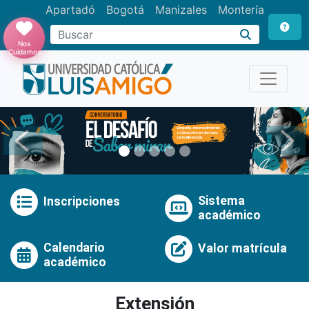
Apartadó
Bogotá
Manizales
Montería
Buscar
Nos
Cuidamos
Anterior
Pró
Sistema
Inscripciones
académico
Calendario
Valor matrícula
académico
Extensión