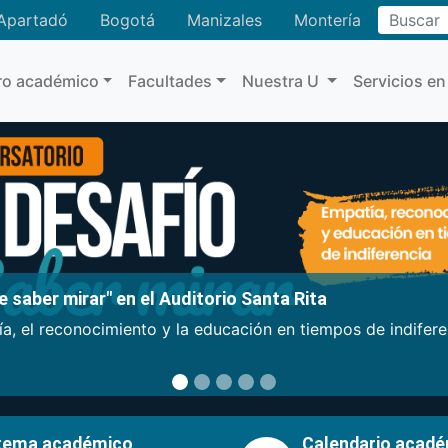
Buscar
Apartadó
Bogotá
Manizales
Montería
ro académico
Facultades
Nuestra U
Servicios en
 saber mirar" en el Auditorio Santa Rita
a, el reconocimiento y la educación en tiempos de indifer
tema académico
Calendario acad