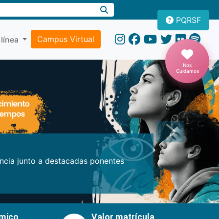
PQRSF
Campus Virtual
 línea
Nos
Cuidamos
Próxima
encia junto a destacadas ponentes
émico
Valor matrícula