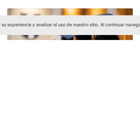
su experiencia y analizar el uso de nuestro sitio. Al continuar nav
Grados colectivos de pregrado:
consulte fechas y programación
Editor
,
6/8/2026
La Universidad Católica Luis Amigó publicó
las fechas de
grados colectivos
extemporaneos
de pregrado, con fechas
de firma de actas, entrega de invitaciones,