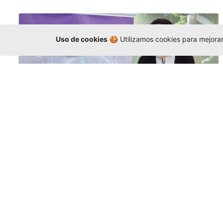
Uso de cookies
🍪 Utilizamos cookies para mejorar 
La Universidad participó en la
Asamblea de la COCTI-CICT
Editor
,
6/8/2026
Manuel David Gómez
representó a la
Universidad en la Asamblea General de la
Conferencia de Instituciones Católicas de
Teología
y participó en el X Simposio