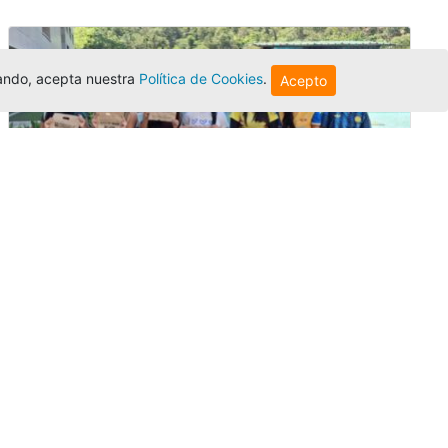
egando, acepta nuestra
Política de Cookies
.
Acepto
Amigonianos inician intercambios
académicos en 2026-2
Editor
,
4/8/2026
Estudiantes de la Universidad Católica Luis
Amigó realizarán
intercambios
nacionales
e internacionales durante el segundo
semestre de 2026, fortaleciendo su