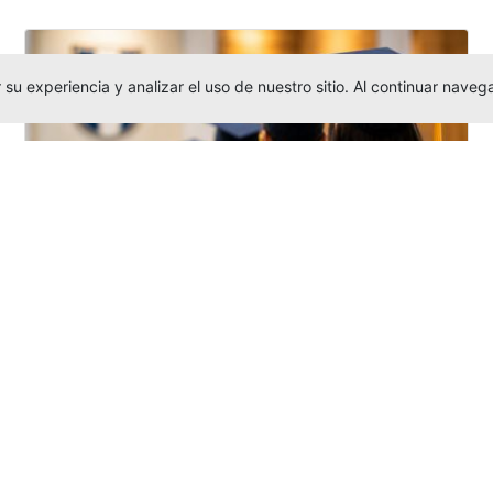
su experiencia y analizar el uso de nuestro sitio. Al continuar nav
Grados colectivos de pregrado:
consulte fechas y programación
Editor
,
6/8/2026
La Universidad Católica Luis Amigó publicó
las fechas de
grados colectivos
extemporaneos
de pregrado, con fechas
de firma de actas, entrega de invitaciones,