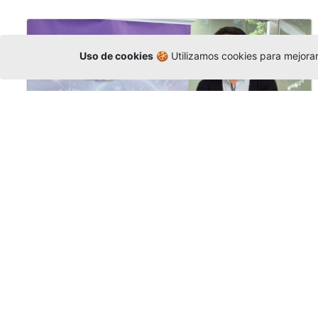
Uso de cookies
🍪 Utilizamos cookies para mejorar 
La Universidad participó en la
Asamblea de la COCTI-CICT
Editor
,
6/8/2026
Manuel David Gómez
representó a la
Universidad en la Asamblea General de la
Conferencia de Instituciones Católicas de
Teología
y participó en el X Simposio