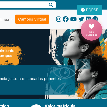
PQRSF
Campus Virtual
 línea
Nos
Cuidamos
Próxima
encia junto a destacadas ponentes
émico
Valor matrícula