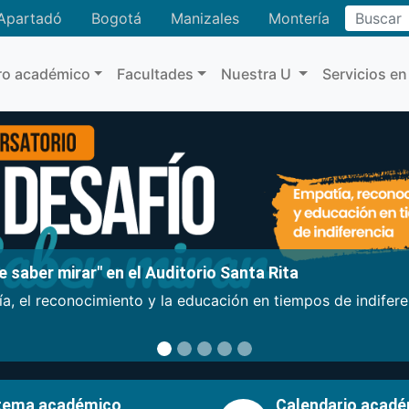
Buscar
Apartadó
Bogotá
Manizales
Montería
ro académico
Facultades
Nuestra U
Servicios en
 saber mirar" en el Auditorio Santa Rita
a, el reconocimiento y la educación en tiempos de indifer
tema académico
Calendario acad