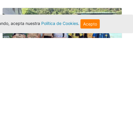
egando, acepta nuestra
Política de Cookies
.
Acepto
Amigonianos inician intercambios
académicos en 2026-2
Editor
,
4/8/2026
Estudiantes de la Universidad Católica Luis
Amigó realizarán
intercambios
nacionales
e internacionales durante el segundo
semestre de 2026, fortaleciendo su