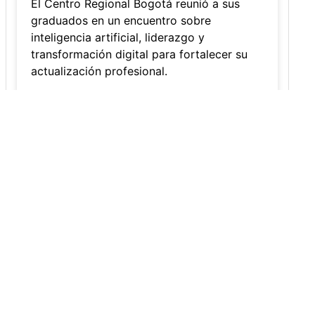
Innovación y liderazgo: así se vivió
el encuentro de graduados de la
Univer...
Editor
,
3/8/2026
El Centro Regional Bogotá reunió a sus
graduados en un encuentro sobre
inteligencia artificial, liderazgo y