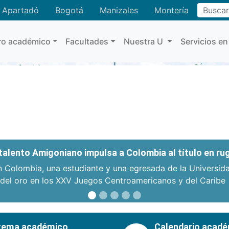
Apartadó
Bogotá
Manizales
Montería
Buscar
ro académico
Facultades
Nuestra U
Servicios en
: talento Amigoniano impulsa a Colombia al título en r
n Colombia, una estudiante y una egresada de la Universid
 del oro en los XXV Juegos Centroamericanos y del Caribe
tema académico
Calendario acad