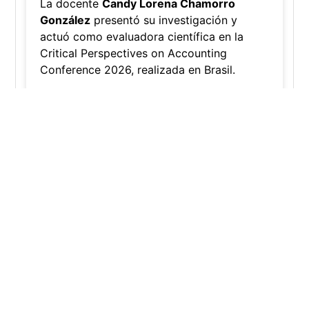
Investigadora amigoniana participa
en uno de los principales congresos
mundial...
Editor
,
3/8/2026
La docente
Candy Lorena Chamorro
González
presentó su investigación y
actuó como evaluadora científica en la