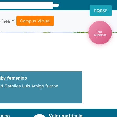
PQRSF
Campus Virtual
 línea
Nos
Cuidamos
Próxima
ugby femenino
ad Católica Luis Amigó fueron
émico
Valor matrícula