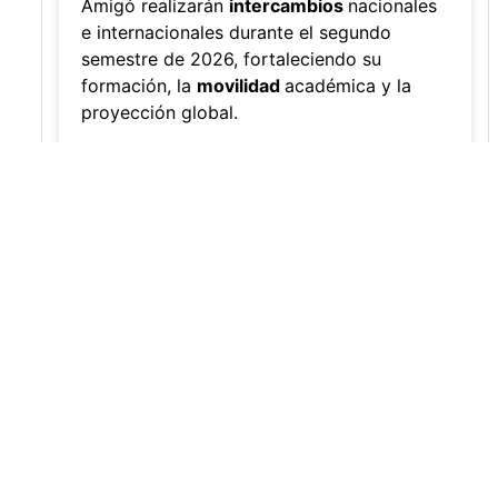
Amigonianos inician intercambios
académicos en 2026-2
Editor
,
4/8/2026
Estudiantes de la Universidad Católica Luis
Amigó realizarán
intercambios
nacionales
e internacionales durante el segundo
semestre de 2026, fortaleciendo su