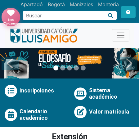
Apartadó
Bogotá
Manizales
Montería
Buscar
Nos
Cuidamos
Anterior
Pró
Sistema
Inscripciones
académico
Calendario
Valor matrícula
académico
Extensión