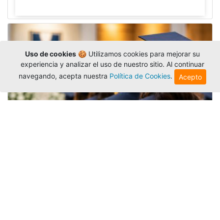
Uso de cookies
🍪 Utilizamos cookies para mejorar su
experiencia y analizar el uso de nuestro sitio. Al continuar
navegando, acepta nuestra
Política de Cookies
.
Acepto
Grados colectivos de pregrado:
consulte fechas y programación
Editor
,
6/8/2026
La Universidad Católica Luis Amigó publicó
las fechas de
grados colectivos
extemporaneos
de pregrado, con fechas de