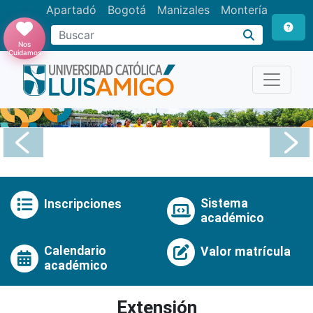
Apartadó
Bogotá
Manizales
Montería
Buscar
Nos
Cuidamos
Anterior
Pró
Sistema
Inscripciones
académico
Calendario
Valor matrícula
académico
Extensión