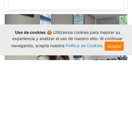
Uso de cookies
🍪 Utilizamos cookies para mejorar su
experiencia y analizar el uso de nuestro sitio. Al continuar
navegando, acepta nuestra
Política de Cookies
.
Acepto
Investigadora amigoniana participa
en uno de los principales congresos
mundial...
Editor
,
3/8/2026
La docente
Candy Lorena Chamorro
González
presentó su investigación y actuó