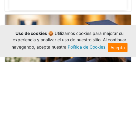
Uso de cookies
🍪 Utilizamos cookies para mejorar su
experiencia y analizar el uso de nuestro sitio. Al continuar
navegando, acepta nuestra
Política de Cookies
.
Acepto
Grados colectivos de pregrado:
consulte fechas y programación
Editor
,
6/8/2026
La Universidad Católica Luis Amigó publicó
las fechas de
grados colectivos
extemporaneos
de pregrado, con fechas de