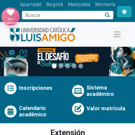
Apartadó
Bogotá
Manizales
Montería
Buscar
Nos
Cuidamos
Anterior
Pró
Sistema
Inscripciones
académico
Calendario
Valor matrícula
académico
Extensión