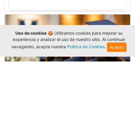
Uso de cookies
🍪 Utilizamos cookies para mejorar su
experiencia y analizar el uso de nuestro sitio. Al continuar
navegando, acepta nuestra
Política de Cookies
.
Acepto
Grados colectivos de pregrado:
consulte fechas y programación
Editor
,
6/8/2026
La Universidad Católica Luis Amigó publicó
las fechas de
grados colectivos
extemporaneos
de pregrado, con fechas de