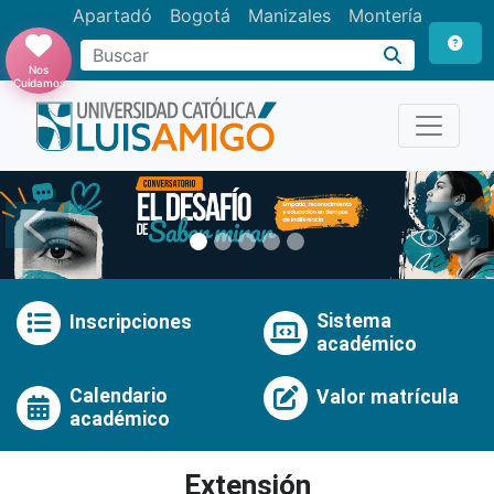
Apartadó
Bogotá
Manizales
Montería
Buscar
Nos
Cuidamos
Anterior
Pró
Sistema
Inscripciones
académico
Calendario
Valor matrícula
académico
Extensión