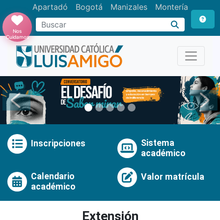
Apartadó
Bogotá
Manizales
Montería
Buscar
Nos
Cuidamos
Anterior
Pró
Sistema
Inscripciones
académico
Calendario
Valor matrícula
académico
Extensión