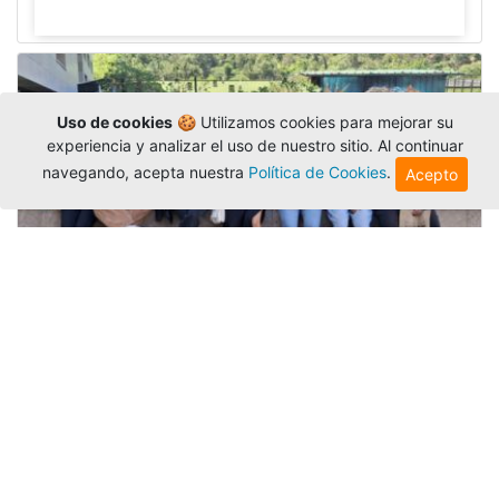
Uso de cookies
🍪 Utilizamos cookies para mejorar su
experiencia y analizar el uso de nuestro sitio. Al continuar
navegando, acepta nuestra
Política de Cookies
.
Acepto
Amigonianos inician intercambios
académicos en 2026-2
Editor
,
4/8/2026
Estudiantes de la Universidad Católica Luis
Amigó realizarán
intercambios
nacionales e
internacionales durante el segundo semestre