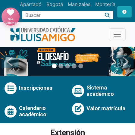
Apartadó
Bogotá
Manizales
Montería
Buscar
Nos
Cuidamos
Anterior
Pró
Sistema
Inscripciones
académico
Calendario
Valor matrícula
académico
Extensión