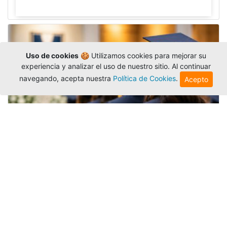
Uso de cookies
🍪 Utilizamos cookies para mejorar su
experiencia y analizar el uso de nuestro sitio. Al continuar
navegando, acepta nuestra
Política de Cookies
.
Acepto
Grados colectivos de pregrado:
consulte fechas y programación
Editor
,
6/8/2026
La Universidad Católica Luis Amigó publicó
las fechas de
grados colectivos
extemporaneos
de pregrado, con fechas de