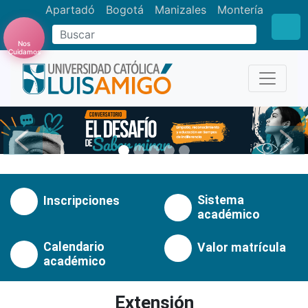
Apartadó
Bogotá
Manizales
Montería
Buscar
Nos
Cuidamos
Anterior
Pró
Sistema
Inscripciones
académico
Calendario
Valor matrícula
académico
Extensión