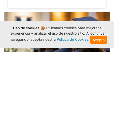
Uso de cookies
🍪 Utilizamos cookies para mejorar su
experiencia y analizar el uso de nuestro sitio. Al continuar
navegando, acepta nuestra
Política de Cookies
.
Acepto
Grados colectivos de pregrado:
consulte fechas y programación
Editor
,
6/8/2026
La Universidad Católica Luis Amigó publicó
las fechas de
grados colectivos
extemporaneos
de pregrado, con fechas de