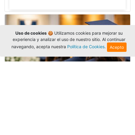
Uso de cookies
🍪 Utilizamos cookies para mejorar su
experiencia y analizar el uso de nuestro sitio. Al continuar
navegando, acepta nuestra
Política de Cookies
.
Acepto
Grados colectivos de pregrado:
consulte fechas y programación
Editor
,
6/8/2026
La Universidad Católica Luis Amigó publicó
las fechas de
grados colectivos
extemporaneos
de pregrado, con fechas de