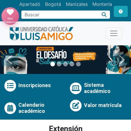
Apartadó
Bogotá
Manizales
Montería
Buscar
Nos
Cuidamos
Anterior
Pró
Sistema
Inscripciones
académico
Calendario
Valor matrícula
académico
Extensión