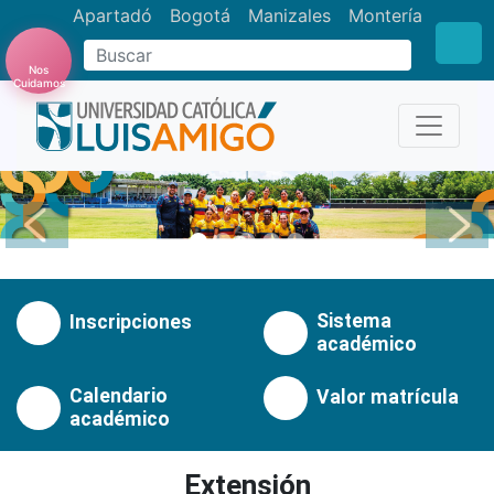
Apartadó
Bogotá
Manizales
Montería
Buscar
Nos
Cuidamos
Anterior
Pró
Sistema
Inscripciones
académico
Calendario
Valor matrícula
académico
Extensión