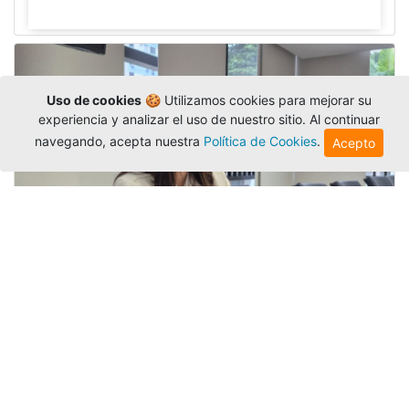
Uso de cookies
🍪 Utilizamos cookies para mejorar su
experiencia y analizar el uso de nuestro sitio. Al continuar
navegando, acepta nuestra
Política de Cookies
.
Acepto
Investigadora amigoniana participa
en uno de los principales congresos
mundial...
Editor
,
3/8/2026
La docente
Candy Lorena Chamorro
González
presentó su investigación y actuó