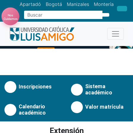
Apartadó
Bogotá
Manizales
Montería
Nos
Buscar
Cuidamos
Anterior
Pró
Sistema
Inscripciones
académico
Calendario
Valor matrícula
académico
Extensión