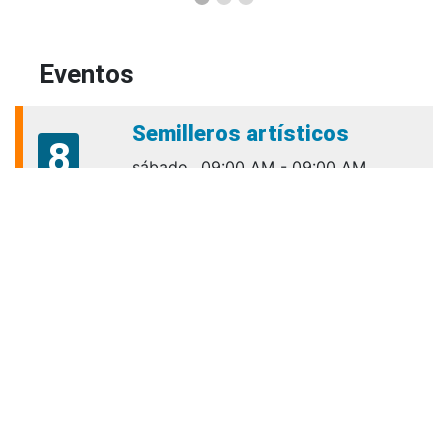
Eventos
Semilleros artísticos
8
sábado
09:00 AM - 09:00 AM
cultura.bienestar@amigo.edu.co
Aug
Talleres Para El Éxito
10
Académico VIRTUALES
lunes
06:00 PM - 06:00 PM
Aug
permanencia.academica@amigo.edu.co