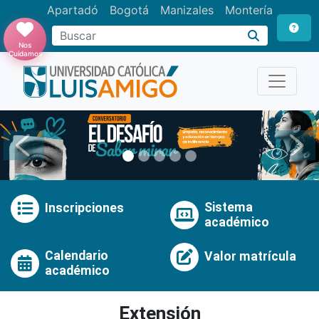
Apartadó
Bogotá
Manizales
Montería
Buscar
Nos
Cuidamos
Anterior
Pró
Sistema
Inscripciones
académico
Calendario
Valor matrícula
académico
Extensión