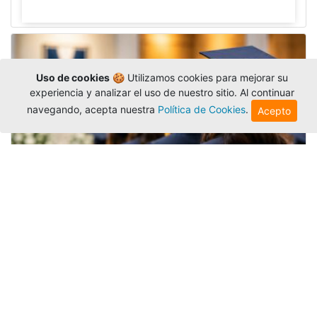
Uso de cookies
🍪 Utilizamos cookies para mejorar su
experiencia y analizar el uso de nuestro sitio. Al continuar
navegando, acepta nuestra
Política de Cookies
.
Acepto
Grados colectivos de pregrado:
consulte fechas y programación
Editor
,
6/8/2026
La Universidad Católica Luis Amigó publicó
las fechas de
grados colectivos
extemporaneos
de pregrado, con fechas de