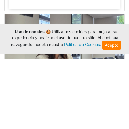
Uso de cookies
🍪 Utilizamos cookies para mejorar su
experiencia y analizar el uso de nuestro sitio. Al continuar
navegando, acepta nuestra
Política de Cookies
.
Acepto
Investigadora amigoniana participa
en uno de los principales congresos
mundial...
Editor
,
3/8/2026
La docente
Candy Lorena Chamorro
González
presentó su investigación y actuó