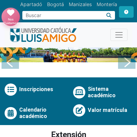
Apartadó
Bogotá
Manizales
Montería
Buscar
Nos
Cuidamos
Anterior
Pró
Sistema
Inscripciones
académico
Calendario
Valor matrícula
académico
Extensión