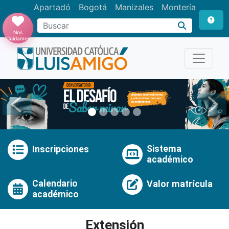
Apartadó
Bogotá
Manizales
Montería
Buscar
Nos
Cuidamos
Anterior
Pró
Sistema
Inscripciones
académico
Calendario
Valor matrícula
académico
Extensión