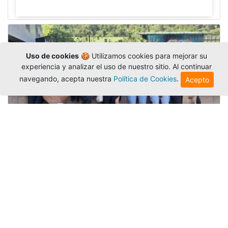
Uso de cookies
🍪 Utilizamos cookies para mejorar su
experiencia y analizar el uso de nuestro sitio. Al continuar
navegando, acepta nuestra
Política de Cookies
.
Acepto
Amigonianos inician intercambios
académicos en 2026-2
Editor
,
4/8/2026
Estudiantes de la Universidad Católica Luis
Amigó realizarán
intercambios
nacionales e
internacionales durante el segundo semestre