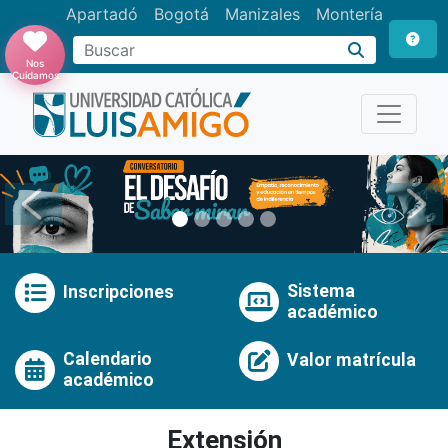
Apartadó
Bogotá
Manizales
Montería
Buscar
Nos
Cuidamos
Anterior
Pró
Sistema
Inscripciones
académico
Calendario
Valor matrícula
académico
Extensión