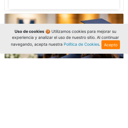
Uso de cookies
🍪 Utilizamos cookies para mejorar su
experiencia y analizar el uso de nuestro sitio. Al continuar
navegando, acepta nuestra
Política de Cookies
.
Acepto
Grados colectivos de pregrado:
consulte fechas y programación
Editor
,
6/8/2026
La Universidad Católica Luis Amigó publicó
las fechas de
grados colectivos
extemporaneos
de pregrado, con fechas de