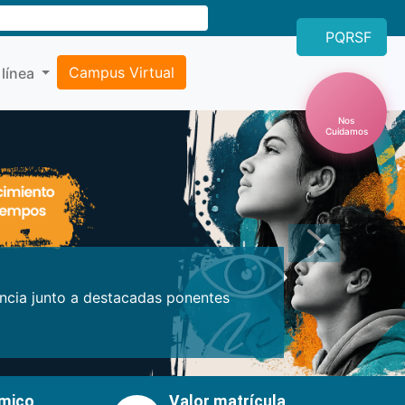
PQRSF
Campus Virtual
 línea
Nos
Cuidamos
Próxima
encia junto a destacadas ponentes
émico
Valor matrícula