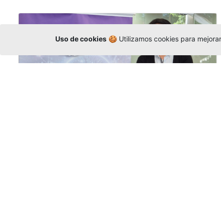
Uso de cookies
🍪 Utilizamos cookies para mejorar 
La Universidad participó en la
Asamblea de la COCTI-CICT
Editor
,
6/8/2026
Manuel David Gómez
representó a la
Universidad en la Asamblea General de la
Conferencia de Instituciones Católicas de
Teología
y participó en el X Simposio