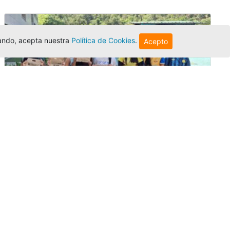
egando, acepta nuestra
Política de Cookies
.
Acepto
Amigonianos inician intercambios
académicos en 2026-2
Editor
,
4/8/2026
Estudiantes de la Universidad Católica Luis
Amigó realizarán
intercambios
nacionales
e internacionales durante el segundo
semestre de 2026, fortaleciendo su