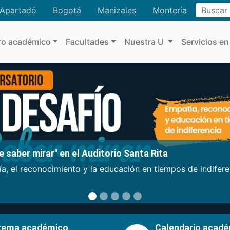
Buscar
Apartadó
Bogotá
Manizales
Montería
ro académico
Facultades
Nuestra U
Servicios en
 saber mirar" en el Auditorio Santa Rita
a, el reconocimiento y la educación en tiempos de indifer
tema académico
Calendario acad