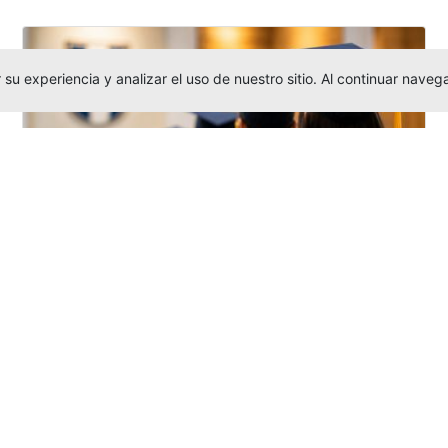
su experiencia y analizar el uso de nuestro sitio. Al continuar nav
Grados colectivos de pregrado:
consulte fechas y programación
Editor
,
6/8/2026
La Universidad Católica Luis Amigó publicó
las fechas de
grados colectivos
extemporaneos
de pregrado, con fechas
de firma de actas, entrega de invitaciones,