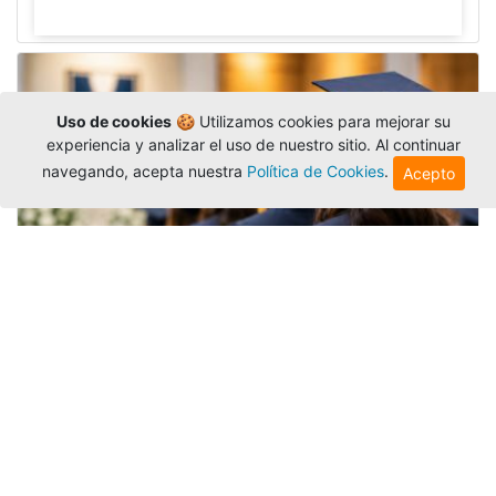
Uso de cookies
🍪 Utilizamos cookies para mejorar su
experiencia y analizar el uso de nuestro sitio. Al continuar
navegando, acepta nuestra
Política de Cookies
.
Acepto
Grados colectivos de pregrado:
consulte fechas y programación
Editor
,
6/8/2026
La Universidad Católica Luis Amigó publicó
las fechas de
grados colectivos
extemporaneos
de pregrado, con fechas de