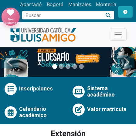
Apartadó
Bogotá
Manizales
Montería
Buscar
Nos
Cuidamos
Anterior
Pró
Sistema
Inscripciones
académico
Calendario
Valor matrícula
académico
Extensión