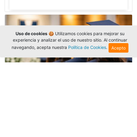
Uso de cookies
🍪 Utilizamos cookies para mejorar su
experiencia y analizar el uso de nuestro sitio. Al continuar
navegando, acepta nuestra
Política de Cookies
.
Acepto
Grados colectivos de pregrado:
consulte fechas y programación
Editor
,
6/8/2026
La Universidad Católica Luis Amigó publicó
las fechas de
grados colectivos
extemporaneos
de pregrado, con fechas de