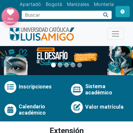
Apartadó
Bogotá
Manizales
Montería
Buscar
Nos
Cuidamos
Anterior
Pró
Sistema
Inscripciones
académico
Calendario
Valor matrícula
académico
Extensión