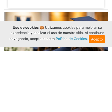
Uso de cookies
🍪 Utilizamos cookies para mejorar su
experiencia y analizar el uso de nuestro sitio. Al continuar
navegando, acepta nuestra
Política de Cookies
.
Acepto
Grados colectivos de pregrado:
consulte fechas y programación
Editor
,
6/8/2026
La Universidad Católica Luis Amigó publicó
las fechas de
grados colectivos
extemporaneos
de pregrado, con fechas de