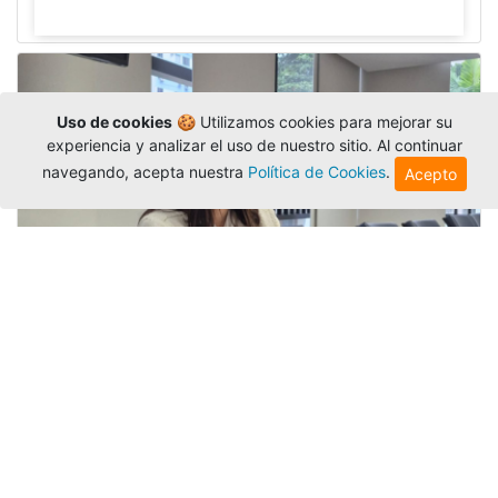
Uso de cookies
🍪 Utilizamos cookies para mejorar su
experiencia y analizar el uso de nuestro sitio. Al continuar
navegando, acepta nuestra
Política de Cookies
.
Acepto
Investigadora amigoniana participa
en uno de los principales congresos
mundial...
Editor
,
3/8/2026
La docente
Candy Lorena Chamorro
González
presentó su investigación y actuó