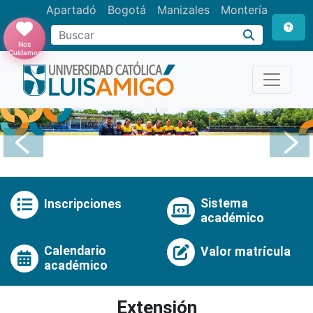
Apartadó
Bogotá
Manizales
Montería
Buscar
Nos
Cuidamos
Anterior
Pró
Sistema
Inscripciones
académico
Calendario
Valor matrícula
académico
Extensión